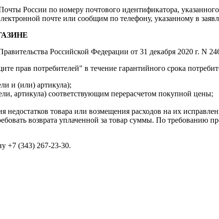
очты России по номеру почтового идентификатора, указанного 
лектронной почте или сообщим по телефону, указанному в заяв
ГАЗИНЕ
Правительства Российской Федерации от 31 декабря 2020 г. N 2
ащите прав потребителей" в течение гарантийного срока потребит
ли и (или) артикула);
дели, артикула) соответствующим перерасчетом покупной цены;
ия недостатков товара или возмещения расходов на их исправле
ебовать возврата уплаченной за товар суммы. По требованию про
+7 (343) 267-23-30.